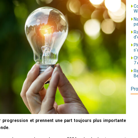
Co
Wa
Na
pa
Ra
d’
Pl
s’
Ch
7 
Re
Be
Pro
r progression et prennent une part toujours plus importante
onde.