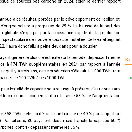
e issue de sources bas carbone en 2024, selon le dernier rapport
ribué à ce résultat, portées par le développement de l’éolien et,
té d’origine solaire a progressé de 29 %. La hausse de la part des
n globale s’explique par la croissance rapide de la production
spectaculaire de nouvelle capacité installée. Celle-ci atteignait
2. Il aura donc fallu à peine deux ans pour la doubler.
e ayant généré le plus d’électricité sur la période, dépassant même
Bul
râce à 474 TWh supplémentaires en 2024 par rapport à l’année
 qu’il y a trois ans, cette production s’élevait à 1 000 TWh, tout
our passer de 100 TWh à ces 1000 TWh.
 plus installé de capacité solaire jusqu’à présent, c’est donc sans
cette croissance, concentrant à elle seule 53 % de l’augmentation
ré 858 TWh d’électricité, soit une hausse de 49 % par rapport au
 Par ailleurs, 80 pays ont désormais franchi le cap des 50 %
 carbones, dont 47 dépassent même les 75 %.