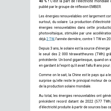
40 % !
C’est la part de l’électricité mondial
publié par le groupe de réflexion EMBER.
Les énergies renouvelables ont largement cont
surtout, du solaire. La production d’électrici
énergies renouvelables dans cette productio
photovoltaïque, stimulée par une accélération 
déjà
2 TW
, l’année dernière, contre 1 TW en 202
Depuis 3 ans, le solaire est la source d’énergi
le seuil des 2 000 térawattheures (TWh) g
précédente. Un bond gigantesque, quand on sait
en gardant à l’esprit qu’il avait fallu 8 ans p
Comme on le sait, la Chine est le pays qui a le
surprise qu’elle reste le principal moteur de 
de la production solaire mondiale.
Au total, les énergies renouvelables ont géné
précédent record datant de 2022 (577 TWh).
d’électricité produite à partir de sources bas