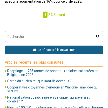
avec une augmentation de 16% pour celui de 2025.
Pagination
1
2
3
Suivant
des
publications
Je m'inscris à la newsletter
Articles récents les plus consultés
Recyclage : 1 785 tonnes de panneaux solaires collectées en
Belgique en 2025
Sortie du nucléaire : que sont-ils devenus ?
Coopératives citoyennes d’énergie en Wallonie : une idée qui
séduit !
Nationalisation du nucléaire en Belgique : qui payera et
combien ?
Plus de 100 GWh : le stockage par batterie s’accélère en Europe