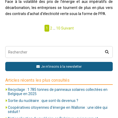
Face à la volatilité des prix de l’énergie et aux impératifs de
décarbonation, les entreprises se tournent de plus en plus vers
des contrats d’achat d’électricité verte sous la forme de PPA.
Pagination
1
2
…
10
Suivant
des
publications
Je m'inscris à la newsletter
Articles récents les plus consultés
Recyclage : 1 785 tonnes de panneaux solaires collectées en
Belgique en 2025
Sortie du nucléaire : que sont-ils devenus ?
Coopératives citoyennes d’énergie en Wallonie : une idée qui
séduit !