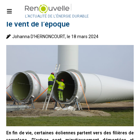
Accueil
>
Technologies
Les éoliennes de seconde main dans
L'ACTUALITÉ DE L'ÉNERGIE DURABLE
le vent de l’époque
Johanna D'HERNONCOURT, le 18 mars 2024
En fin de vie, certaines éoliennes partent vers des filières de
recyclage. D’autres sont minutieusement démontées et