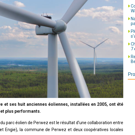
Co
Wa
Na
pa
Pl
s’
Ch
7 
Re
Be
Pro
e et ses huit anciennes éoliennes, installées en 2005, ont été
et plus performants.
u parc éolien de Perwez est le résultat d’une collaboration entre
 et Engie), la commune de Perwez et deux coopératives locales