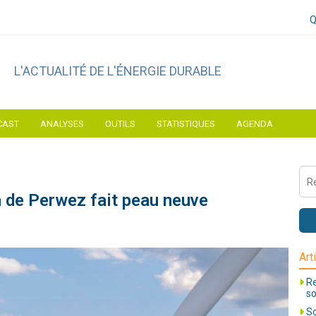
Q
L'ACTUALITÉ DE L'ÉNERGIE DURABLE
CAST
ANALYSES
OUTILS
STATISTIQUES
AGENDA
n de Perwez fait peau neuve
Art
Re
so
So