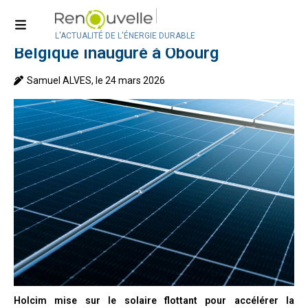
Accueil
>
Actualité
>
Actualité en Belgique
Le plus grand parc solaire flottant de
L'ACTUALITÉ DE L'ÉNERGIE DURABLE
Belgique inauguré à Obourg
Samuel ALVES, le 24 mars 2026
Holcim mise sur le solaire flottant pour accélérer la