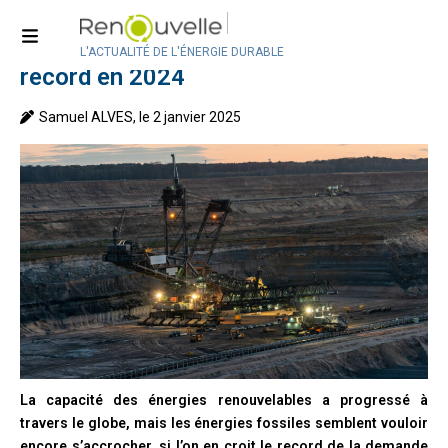
Accueil
>
Actualité internationale
La demande en charbon a atteint un
L'ACTUALITÉ DE L'ÉNERGIE DURABLE
record en 2024
Samuel ALVES, le 2 janvier 2025
La capacité des énergies renouvelables a progressé à
travers le globe, mais les énergies fossiles semblent vouloir
encore s’accrocher, si l’on en croit le record de la demande