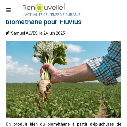
Accueil
>
Actualité
>
Actualité en Belgique
La betterave, nouvelle source de
L'ACTUALITÉ DE L'ÉNERGIE DURABLE
biométhane pour Fluvius
Samuel ALVES, le 24 juin 2025
On produit bien du biométhane à partir d’épluchures de