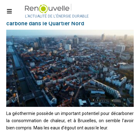
Géothermie & PAC
Bruxelles : un premier réseau de chaleur bas
L'ACTUALITÉ DE L'ÉNERGIE DURABLE
carbone dans le Quartier Nord
La géothermie possède un important potentiel pour décarboner
la consommation de chaleur, et à Bruxelles, on semble l’avoir
bien compris. Mais les eaux d’égout ont aussi le leur.