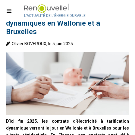
Accueil
>
Analyses
>
Actualité
>
Actualité en Belgique
Électricité : contrats à prix
L'ACTUALITÉ DE L'ÉNERGIE DURABLE
dynamiques en Wallonie et à
Bruxelles
Olivier BOVEROUX, le 5 juin 2025
D’ici fin 2025, les contrats d’électricité à tarification
dynamique verront le jour en Wallonie et à Bruxelles pour les
clients résidentiels. En Flandre, ces contrats sont déjà