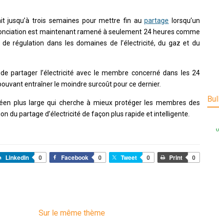
t jusqu’à trois semaines pour mettre fin au
partage
lorsqu’un
renonciation est maintenant ramené à seulement 24 heures comme
e de régulation dans les domaines de l’électricité, du gaz et du
de partager l’électricité avec le membre concerné dans les 24
 pouvant entraîner le moindre surcoût pour ce dernier.
Bul
péen plus large qui cherche à mieux protéger les membres des
 du partage d’électricité de façon plus rapide et intelligente.
LinkedIn
0
Facebook
0
Tweet
0
Print
0
Sur le même thème