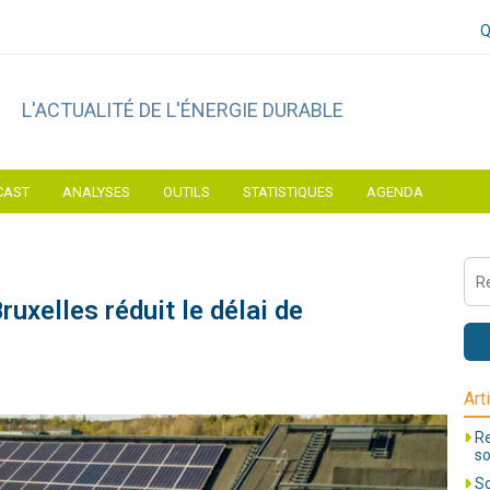
Q
L'ACTUALITÉ DE L'ÉNERGIE DURABLE
CAST
ANALYSES
OUTILS
STATISTIQUES
AGENDA
uxelles réduit le délai de
Art
Re
so
So