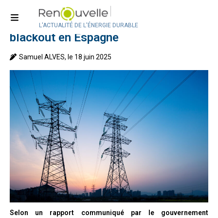
Accueil
>
Actualité
>
Actualité internationale
Une surtension à l’origine du
L'ACTUALITÉ DE L'ÉNERGIE DURABLE
blackout en Espagne
Samuel ALVES, le 18 juin 2025
Selon un rapport communiqué par le gouvernement