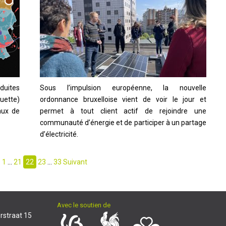
duites
Sous l’impulsion européenne, la nouvelle
quette)
ordonnance bruxelloise vient de voir le jour et
aux de
permet à tout client actif de rejoindre une
communauté d’énergie et de participer à un partage
d’électricité.
tion
s
1
…
21
22
23
…
33
Suivant
ations
Avec le soutien de
rstraat 15