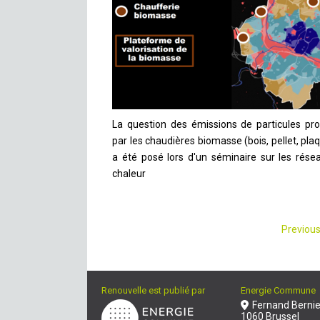
La question des émissions de particules pro
par les chaudières biomasse (bois, pellet, pla
a été posé lors d'un séminaire sur les rése
chaleur
Pagina
Previou
des
public
Renouvelle est publié par
Energie Commune
Fernand Bernie
1060 Brussel