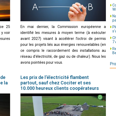
Co
Wa
Na
pa
 ce 25
En mai dernier, la Commission européenne a
Pl
s’
y voir
identifié les mesures à moyen terme (à exécuter
Ch
esures
avant 2027) visant à accélérer l’octroi de permis
7 
pour les projets liés aux énergies renouvelables (en
Re
ce compris le raccordement des installations au
Be
réseau d’électricité, de gaz ou de chaleur). Nous les
avons pointées pour vous.
Pro
 de
Les prix de l’électricité flambent
e la
partout, sauf chez Cociter et ses
10.000 heureux clients coopérateurs