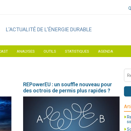
Q
L'ACTUALITÉ DE L'ÉNERGIE DURABLE
CAST
ANALYSES
OUTILS
STATISTIQUES
AGENDA
REPowerEU : un souffle nouveau pour
des octrois de permis plus rapides ?
Art
Re
so
So