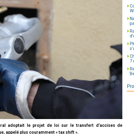
Co
Wa
Na
pa
Ra
d’
Pl
s’
Ch
7 
Re
Be
Pro
ral adoptait le projet de loi sur le transfert d’accises de
ue, appelé plus couramment « tax shift ».