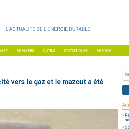
L'ACTUALITÉ DE L'ÉNERGIE DURABLE
CAST
ANALYSES
OUTILS
STATISTIQUES
AGENDA
icité vers le gaz et le mazout a été
Art
Re
so
So