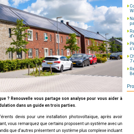
Co
Wa
Na
pa
Ra
d’
Pl
s’
Ch
7 
Re
Be
Pro
aïque ? Renouvelle vous partage son analyse pour vous aider à
ulation dans un guide en trois parties.
érents devis pour une installation photovoltaïque, après avoir
ourant, vous remarquez que certains proposent un système avec un
tandis que d’autres présentent un système plus complexe incluant