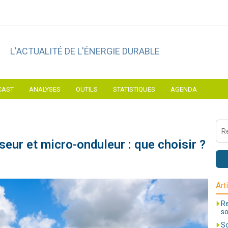
L'ACTUALITÉ DE L'ÉNERGIE DURABLE
CAST
ANALYSES
OUTILS
STATISTIQUES
AGENDA
seur et micro-onduleur : que choisir ?
Art
Re
so
So