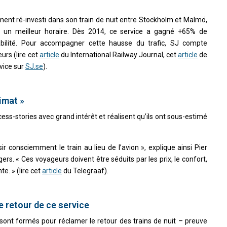
ement ré-investi dans son train de nuit entre Stockholm et Malmö,
 un meilleur horaire. Dès 2014, ce service a gagné +65% de
tabilité. Pour accompagner cette hausse du trafic, SJ compte
rs (lire cet
article
du International Railway Journal, cet
article
de
rvice sur
SJ.se
).
imat »
ess-stories avec grand intérêt et réalisent qu’ils ont sous-estimé
sir consciemment le train au lieu de l’avion », explique ainsi Pier
rs. « Ces voyageurs doivent être séduits par les prix, le confort,
e. » (lire cet
article
du Telegraaf).
e retour de ce service
 sont formés pour réclamer le retour des trains de nuit – preuve