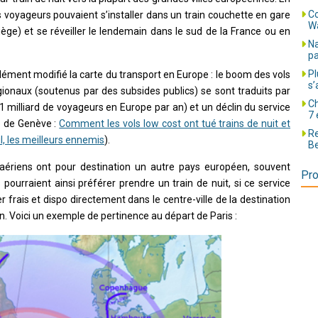
Co
 voyageurs pouvaient s’installer dans un train couchette en gare
Wa
ège) et se réveiller le lendemain dans le sud de la France ou en
Na
pa
Pl
dément modifié la carte du transport en Europe : le boom des vols
s’
égionaux (soutenus par des subsides publics) se sont traduits par
Ch
 1 milliard de voyageurs en Europe par an) et un déclin du service
7 
ne de Genève :
Comment les vols low cost ont tué trains de nuit et
Re
ail, les meilleurs ennemis
).
Be
 aériens ont pour destination un autre pays européen, souvent
Pro
pourraient ainsi préférer prendre un train de nuit, si ce service
er frais et dispo directement dans le centre-ville de la destination
ion. Voici un exemple de pertinence au départ de Paris :