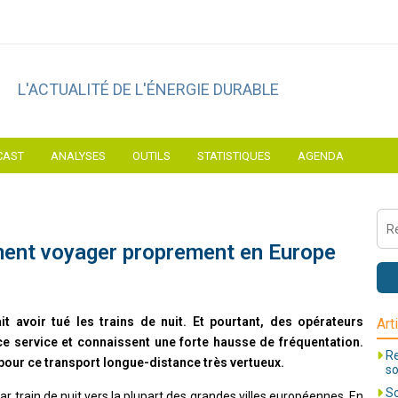
L'ACTUALITÉ DE L'ÉNERGIE DURABLE
CAST
ANALYSES
OUTILS
STATISTIQUES
AGENDA
ment voyager proprement en Europe
 avoir tué les trains de nuit. Et pourtant, des opérateurs
Art
ce service et connaissent une forte hausse de fréquentation.
Re
 pour ce transport longue-distance très vertueux.
so
So
par train de nuit vers la plupart des grandes villes européennes. En