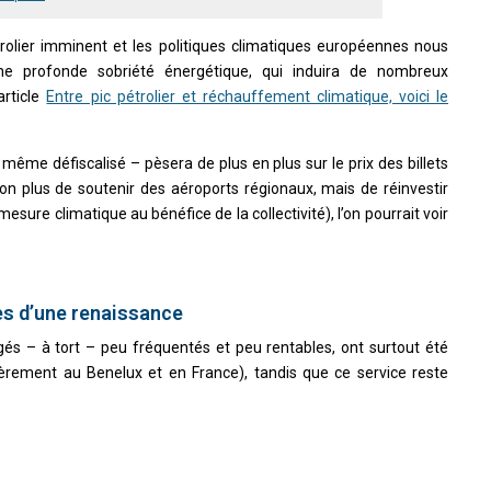
rolier imminent et les politiques climatiques européennes nous
ne profonde sobriété énergétique, qui induira de nombreux
rticle
Entre pic pétrolier et réchauffement climatique, voici le
– même défiscalisé – pèsera de plus en plus sur le prix des billets
non plus de soutenir des aéroports régionaux, mais de réinvestir
mesure climatique au bénéfice de la collectivité), l’on pourrait voir
es d’une renaissance
ugés – à tort – peu fréquentés et peu rentables, ont surtout été
ièrement au Benelux et en France), tandis que ce service reste