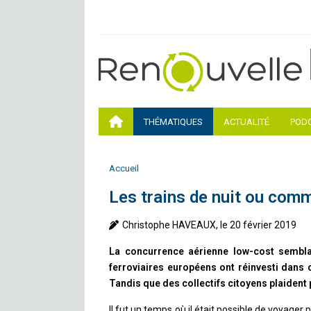
THÉMATIQUES
ACTUALITÉ
POD
Accueil
Les trains de nuit ou com
Christophe HAVEAUX, le 20 février 2019
La concurrence aérienne low-cost semblait
ferroviaires européens ont réinvesti dans 
Tandis que des collectifs citoyens plaident
Il fut un temps où il était possible de voyager 