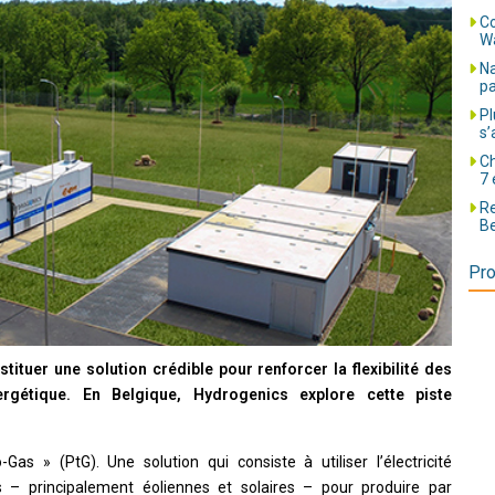
Co
Wa
Na
pa
Pl
s’
Ch
7 
Re
Be
Pro
tituer une solution crédible pour renforcer la flexibilité des
rgétique. En Belgique, Hydrogenics explore cette piste
as » (PtG). Une solution qui consiste à utiliser l’électricité
s – principalement éoliennes et solaires – pour produire par