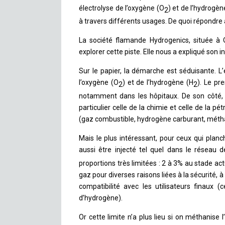
électrolyse de l’oxygène (O
) et de l’hydrogèn
2
à travers différents usages. De quoi répondre à
La société flamande Hydrogenics, située à O
explorer cette piste. Elle nous a expliqué son in
Sur le papier, la démarche est séduisante. L’él
l’oxygène (O
) et de l’hydrogène (H
). Le pr
2
2
notamment dans les hôpitaux. De son côté, l
particulier celle de la chimie et celle de la p
(gaz combustible, hydrogène carburant, méthan
Mais le plus intéressant, pour ceux qui planc
aussi être injecté tel quel dans le réseau d
proportions très limitées : 2 à 3% au stade ac
gaz pour diverses raisons liées à la sécurité, à
compatibilité avec les utilisateurs finaux 
d’hydrogène).
Or cette limite n’a plus lieu si on méthanis