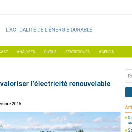
L'ACTUALITÉ DE L'ÉNERGIE DURABLE
CAST
ANALYSES
OUTILS
STATISTIQUES
AGENDA
 valoriser l’électricité renouvelable
tembre 2015
Art
Re
so
So