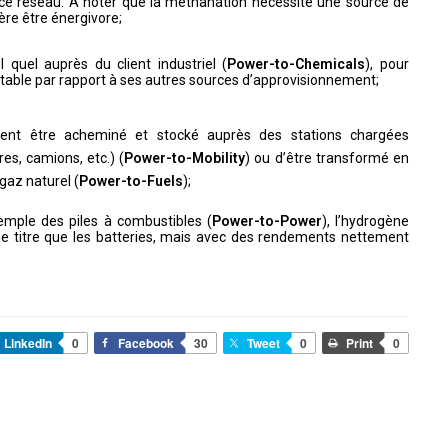
 ce réseau. A noter que la méthanation nécessite une source de
ère être énergivore;
 quel auprès du client industriel (
Power-to-Chemicals
), pour
eptable par rapport à ses autres sources d’approvisionnement;
ment être acheminé et stocké auprès des stations chargées
res, camions, etc.) (
Power-to-Mobility
) ou d’être transformé en
gaz naturel (
Power-to-Fuels
);
xemple des piles à combustibles (
Power-to-Power
), l’hydrogène
me titre que les batteries, mais avec des rendements nettement
LinkedIn
0
Facebook
30
Tweet
0
Print
0