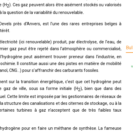
e (H
). Ces gaz peuvent alors être aisément stockés ou valorisés
2
 la question de la variabilité du renouvelable
.
evels près d’Anvers, est l’une des rares entreprises belges à
térêt.
ectricité (ici renouvelable) produit, par électrolyse, de l’eau, de
Bul
emier gaz peut être rejeté dans l’atmosphère ou commercialisé,
’hydrogène peut aisément trouver preneur dans l’industrie, en
étrochimie. Il constitue aussi une des pistes en matière de mobilité
ol, CNG…) pour s’affranchir des carburants fossiles.
hent sur la transition énergétique, c’est que cet hydrogène peut
e gaz de ville, sous sa forme initiale (H
), bien que dans des
2
tuel. Cette limite est imposée par les gestionnaires de réseaux de
 la structure des canalisations et des citernes de stockage, ou à la
(certaines turbines à gaz n’acceptent que de très faibles taux
e l’hydrogène pour en faire un méthane de synthèse. La fameuse