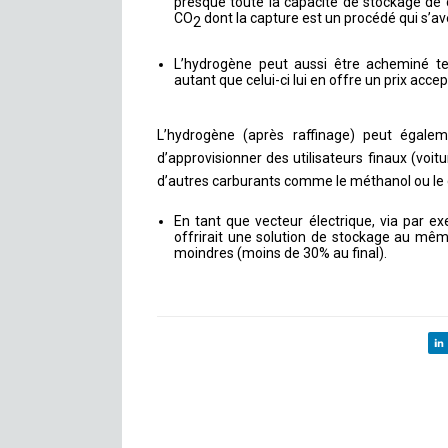
presque toute la capacité de stockage de
CO
dont la capture est un procédé qui s’av
2
L’hydrogène peut aussi être acheminé tel
autant que celui-ci lui en offre un prix acc
L’hydrogène (après raffinage) peut égale
d’approvisionner des utilisateurs finaux (voitu
d’autres carburants comme le méthanol ou le 
En tant que vecteur électrique, via par e
offrirait une solution de stockage au mê
moindres (moins de 30% au final).