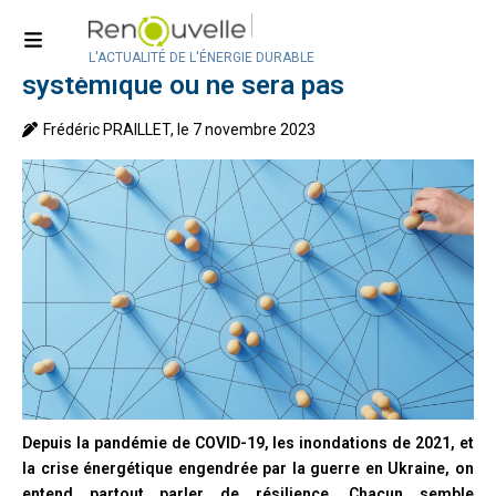
Accueil
>
Analyses
La transition écologique sera
L'ACTUALITÉ DE L'ÉNERGIE DURABLE
systémique ou ne sera pas
Frédéric PRAILLET, le 7 novembre 2023
Depuis la pandémie de COVID-19, les inondations de 2021, et
la crise énergétique engendrée par la guerre en Ukraine, on
entend partout parler de résilience. Chacun semble