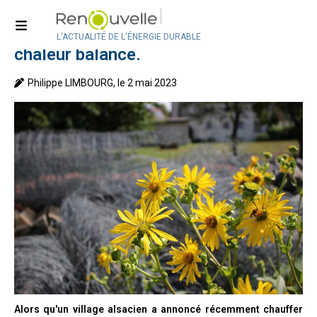
Accueil
>
Technologies
Entre miscanthus et silphie, la
L'ACTUALITÉ DE L'ÉNERGIE DURABLE
chaleur balance.
Philippe LIMBOURG, le 2 mai 2023
Alors qu'un village alsacien a annoncé récemment chauffer