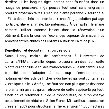
derrière lui les longues tiges dorées sont fauchées dans un
nuage de poussière. « Ça pousse tout seul, sans engrais ni
produits phytosanitaires. C’est une plante pérenne », souligne-t-
il. Et les débouchés sont nombreux : chauffage, isolation, paillage
horticole, litière animale, biomatériaux… À Bernwiller, le maire
compte l’utiliser comme isolant dans la rénovation d’un
bâtiment. Dans la cour de l’école, des copeaux de miscanthus
amortissent les chutes des enfants autour de l’aire de jeux.
Dépollution et décontamination des sols
Sonia Henry, maître de conférences à l’université de
Lorraine/INRAe, travaille depuis plusieurs années sur cette
plante qui dépollue le sol des hydrocarbures. « Le miscanthus a la
capacité de s’adapter à beaucoup d’environnements,
notamment des sols de friches industrielles qui sont contaminés
», explique-t-elle. « Après, il ne faut pas non plus que ça devienne
la plante miracle et qu’on retrouve de cette espèce-là partout,
sinon on va retomber sur de la monoculture, ce qu’on essaye
actuellement de réduire ». Selon France Miscanthus, association
créée en 2009 pour structurer la filière, environ 11.000 hectares