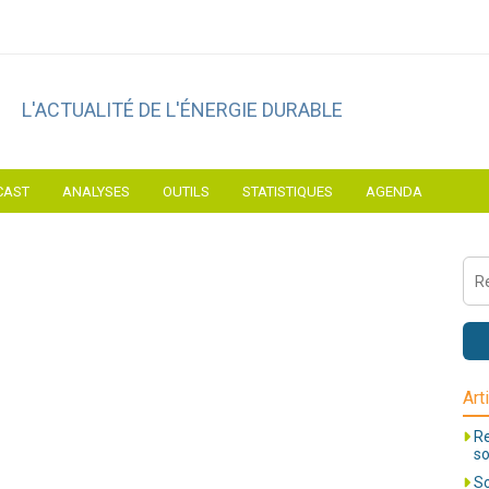
L'ACTUALITÉ DE L'ÉNERGIE DURABLE
CAST
ANALYSES
OUTILS
STATISTIQUES
AGENDA
Art
Re
so
So