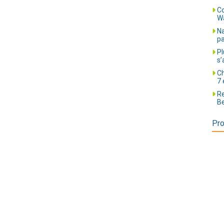
Co
Wa
Na
pa
Pl
s’
Ch
7 
Re
Be
Pro