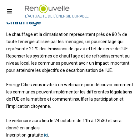
Webinaire (ENG) : Impliquer les
citoyens dans les projets de
L'ACTUALITÉ DE L'ÉNERGIE DURABLE
chauffage
Le chauffage et la climatisation représentent près de 80 % de
toute l’énergie utilisée par les ménages, un pourcentage qui
représente 21 % des émissions de gaz à effet de serre de l’UE.
Repenser les systèmes de chauffage et de refroidissement au
niveau local, les communes peuvent avoir un impact important
pour atteindre les objectifs de décarbonisation de l’UE.
Energy Cities vous invite à un webinaire pour découvrir comment
les communes peuvent implémenter les différentes législations
de l’UE en la matière et comment insuffler la participation et
l’implication citoyenne.
Le webinaire aura lieu le 24 octobre de 11h à 12h30 et sera
donné en anglais.
Inscription gratuite
ici
.