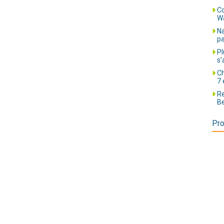
Co
Wa
Na
pa
Pl
s’
Ch
7 
Re
Be
Pro