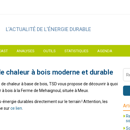
L'ACTUALITÉ DE L'ÉNERGIE DURABLE
CAST
ANALYSES
OUTILS
STATISTIQUES
AGENDA
de chaleur à bois moderne et durable
on de chaleur à base de bois, TSD vous propose de découvrir à quoi
à bois à la Ferme de Mehaignoul, située à Meux.
-énergie durables directement sur le terrain ! Attention, les
Art
me sur
ce lien
.
Re
so
So