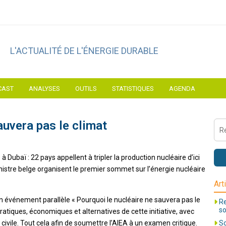
L'ACTUALITÉ DE L'ÉNERGIE DURABLE
CAST
ANALYSES
OUTILS
STATISTIQUES
AGENDA
auvera pas le climat
à Dubaï : 22 pays appellent à tripler la production nucléaire d’ici
nistre belge organisent le premier sommet sur l’énergie nucléaire
Art
n événement parallèle « Pourquoi le nucléaire ne sauvera pas le
Re
so
pratiques, économiques et alternatives de cette initiative, avec
civile. Tout cela afin de soumettre l’AIEA à un examen critique.
So