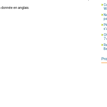
Co
a donnée en anglais.
Wa
Na
pa
Pl
s’
Ch
7 
Re
Be
Pro