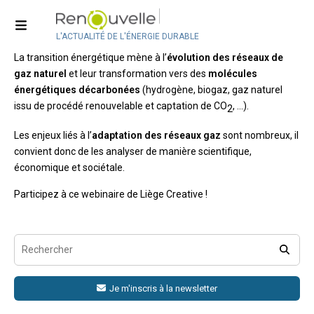
Les réseaux de gaz demain : les
enjeux d’une conversion énergétique
L'ACTUALITÉ DE L'ÉNERGIE DURABLE
La transition énergétique mène à l’
évolution des réseaux de
gaz naturel
et leur transformation vers des
molécules
énergétiques décarbonées
(hydrogène, biogaz, gaz naturel
issu de procédé renouvelable et captation de CO
, …).
2
Les enjeux liés à l’
adaptation des réseaux gaz
sont nombreux, il
convient donc de les analyser de manière scientifique,
économique et sociétale.
Participez à ce webinaire de Liège Creative !
Je m'inscris à la newsletter