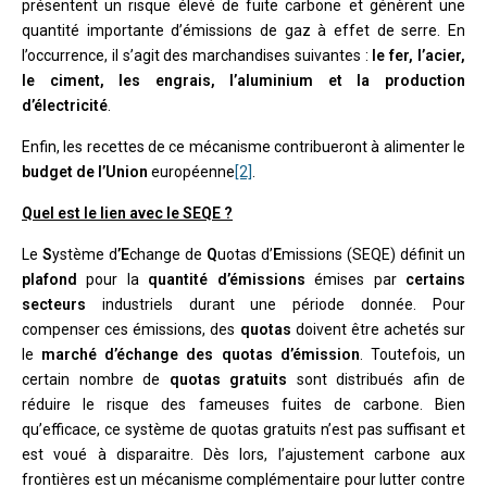
présentent un risque élevé de fuite carbone et génèrent une
quantité importante d’émissions de gaz à effet de serre. En
l’occurrence, il s’agit des marchandises suivantes :
le fer, l’acier,
le ciment, les engrais, l’aluminium et la production
d’électricité
.
Enfin, les recettes de ce mécanisme contribueront à alimenter le
budget de l’Union
européenne
[2]
.
Quel est le lien avec le SEQE ?
Le
S
ystème d
’E
change de
Q
uotas d’
E
missions (SEQE) définit un
plafond
pour la
quantité d’émissions
émises par
certains
secteurs
industriels durant une période donnée. Pour
compenser ces émissions, des
quotas
doivent être achetés sur
le
marché d’échange des quotas d’émission
. Toutefois, un
certain nombre de
quotas gratuits
sont distribués afin de
réduire le risque des fameuses fuites de carbone. Bien
qu’efficace, ce système de quotas gratuits n’est pas suffisant et
est voué à disparaitre. Dès lors, l’ajustement carbone aux
frontières est un mécanisme complémentaire pour lutter contre