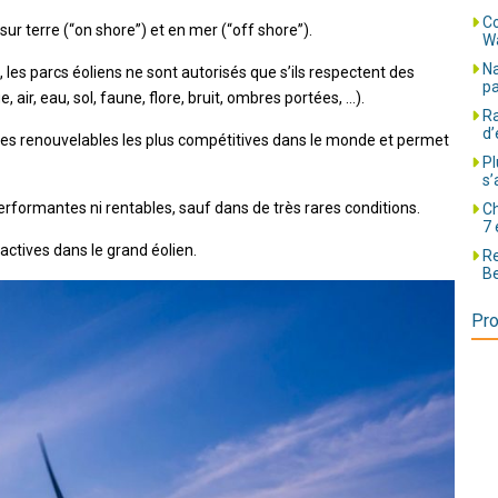
Co
ur terre (“on shore”) et en mer (“off shore”).
Wa
Na
les parcs éoliens ne sont autorisés que s’ils respectent des
pa
air, eau, sol, faune, flore, bruit, ombres portées, …).
Ra
d’
gies renouvelables les plus compétitives dans le monde et permet
Pl
s’
performantes ni rentables, sauf dans de très rares conditions.
Ch
7 
ctives dans le grand éolien.
Re
Be
Pro