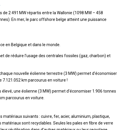
e
lus de 2 491 MW répartis entre la Wallonie (1098 MW – 458
nnes). En mer, le parc offshore belge atteint une puissance
nce en Belgique et dans le monde.
t de réduire l’usage des centrales fossiles (gaz, charbon) et
, chaque nouvelle éolienne terrestre (3 MW) permet d’économiser
de 7.121.052 km parcourus en voiture !
plus élevé, une éolienne (3 MW) permet d’économiser 1.906 tonnes
 km parcourus en voiture.
atériaux suivants : cuivre, fer, acier, aluminium, plastique,
es matériaux sont recyclables. Seules les pales en fibre de verre
leur réutilisation dans d’autres matériaux ou leur recyclage