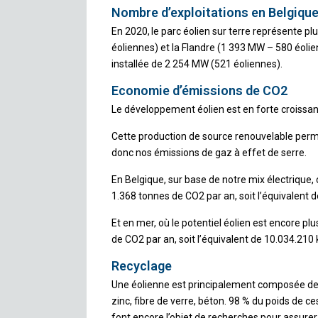
Nombre d’exploitations en Belgiqu
En 2020, le parc éolien sur terre représente p
éoliennes) et la Flandre (1 393 MW – 580 éolie
installée de 2 254 MW (521 éoliennes).
Economie d’émissions de CO2
Le développement éolien est en forte croissa
Cette production de source renouvelable perme
donc nos émissions de gaz à effet de serre.
En Belgique, sur base de notre mix électrique
1.368 tonnes de CO2 par an, soit l’équivalent 
Et en mer, où le potentiel éolien est encore 
de CO2 par an, soit l’équivalent de 10.034.210
Recyclage
Une éolienne est principalement composée des m
zinc, fibre de verre, béton. 98 % du poids de c
font encore l’objet de recherches pour assurer 