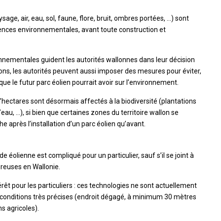
ge, air, eau, sol, faune, flore, bruit, ombres portées, …) sont
dences environnementales, avant toute construction et
onnementales guident les autorités wallonnes dans leur décision
ions, les autorités peuvent aussi imposer des mesures pour éviter,
e le futur parc éolien pourrait avoir sur l’environnement.
d’hectares sont désormais affectés à la biodiversité (plantations
d’eau, …), si bien que certaines zones du territoire wallon se
he après l’installation d’un parc éolien qu’avant.
de éolienne est compliqué pour un particulier, sauf s’il se joint à
breuses en Wallonie.
érêt pour les particuliers : ces technologies ne sont actuellement
 conditions très précises (endroit dégagé, à minimum 30 mètres
s agricoles).