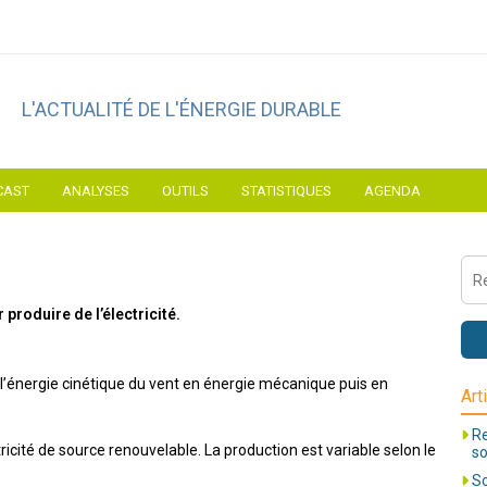
L'ACTUALITÉ DE L'ÉNERGIE DURABLE
CAST
ANALYSES
OUTILS
STATISTIQUES
AGENDA
 produire de l’électricité.
l’énergie cinétique du vent en énergie mécanique puis en
Art
Re
icité de source renouvelable. La production est variable selon le
so
So