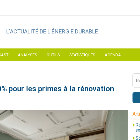
L'ACTUALITÉ DE L'ÉNERGIE DURABLE
CAST
ANALYSES
OUTILS
STATISTIQUES
AGENDA
0% pour les primes à la rénovation
Art
Re
so
So