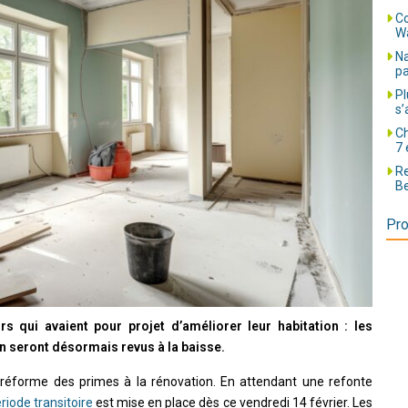
Co
Wa
Na
pa
Pl
s’
Ch
7 
Re
Be
Pro
 qui avaient pour projet d’améliorer leur habitation : les
n seront désormais revus à la baisse.
réforme des primes à la rénovation. En attendant une refonte
riode transitoire
est mise en place dès ce vendredi 14 février. Les