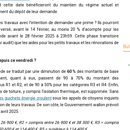
t cette date bénéficieront du maintien du régime actuel et
oment du dépôt de leur demande.
es travaux avec l’intention de demander une prime ? Ils pourront
r versé, avant le 14 février, au moins 20 % d’acompte pour les
ande avant le 28 février 2025 à 23h59. Cette phase transitoire
 audit) que les aides pour les petits travaux et les rénovations de
Bul
epuis ce vendredi ?
iode se traduit par une diminution de
60 %
des montants de base
ment, quant à eux, passent de 90 à 70% du montant des
us R1 et R2, et de 90 à 50% pour les catégories R3 et R4. Enfin,
aux de toiture, y compris l’isolation thermique, est supprimée. Sans
les guichets énergie croulent
sous les appels de citoyens inquiets
ion de leurs travaux. De son côte, le Gouvernement wallon prévoit
avril 2025.
à 26 900 €, R2 = compris entre 26 900 € et 38 300 €, R3 = compris
50 600 € et 114 400 €, R5 = supérieur à 114 400 €