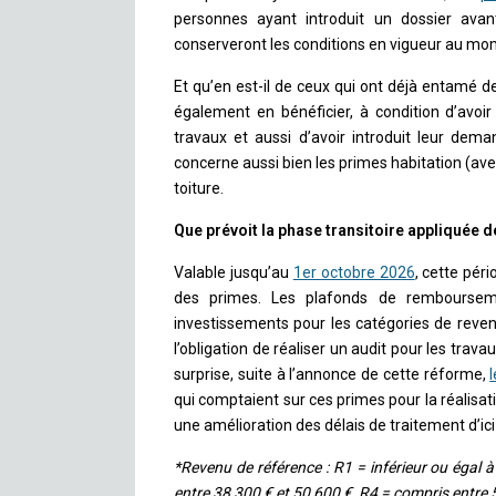
personnes ayant introduit un dossier avan
conserveront les conditions en vigueur au m
Et qu’en est-il de ceux qui ont déjà entamé d
également en bénéficier, à condition d’avoi
travaux et aussi d’avoir introduit leur dem
concerne aussi bien les primes habitation (avec
toiture.
Que prévoit la phase transitoire appliquée d
Valable jusqu’au
1er octobre 2026
, cette pér
des primes. Les plafonds de rembourse
investissements pour les catégories de reven
l’obligation de réaliser un audit pour les trav
surprise, suite à l’annonce de cette réforme,
qui comptaient sur ces primes pour la réalisat
une amélioration des délais de traitement d’ici 
*Revenu de référence : R1 = inférieur ou égal 
entre 38 300 € et 50 600 €, R4 = compris entre 