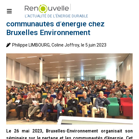
Accueil
>
Actualité en Belgique
Plus de 400 personnes autour de
L'ACTUALITÉ DE L'ÉNERGIE DURABLE
communautés d’énergie chez
Bruxelles Environnement
Philippe LIMBOURG, Coline Joffroy, le 5 juin 2023
Le 26 mai 2023, Bruxelles-Environnement organisait son
séminaire sur le partage et les communautés d’énergie. Cet