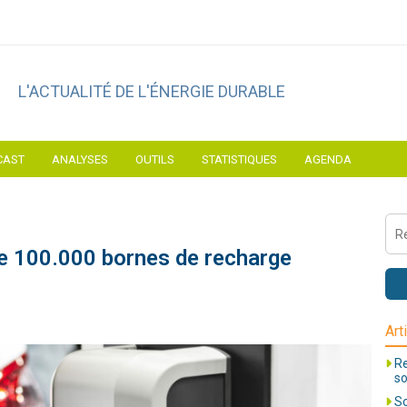
L'ACTUALITÉ DE L'ÉNERGIE DURABLE
CAST
ANALYSES
OUTILS
STATISTIQUES
AGENDA
e 100.000 bornes de recharge
Art
Re
so
So