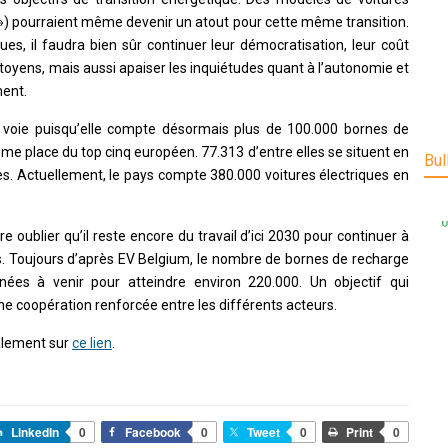
 ») pourraient même devenir un atout pour cette même transition.
ues, il faudra bien sûr continuer leur démocratisation, leur coût
toyens, mais aussi apaiser les inquiétudes quant à l’autonomie et
ment.
ne voie puisqu’elle compte désormais plus de 100.000 bornes de
ième place du top cinq européen. 77.313 d’entre elles se situent en
Bul
les. Actuellement, le pays compte 380.000 voitures électriques en
 oublier qu’il reste encore du travail d’ici 2030 pour continuer à
s. Toujours d’après EV Belgium, le nombre de bornes de recharge
nées à venir pour atteindre environ 220.000. Un objectif qui
e coopération renforcée entre les différents acteurs.
alement sur
ce lien
.
LinkedIn
0
Facebook
0
Tweet
0
Print
0