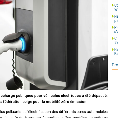
Co
Wa
Na
pa
Pl
s’
Ch
7 
Re
Be
Pro
recharge publiques pour véhicules électriques a été dépassé.
la fédération belge pour la mobilité zéro émission.
plus polluants et l’électrification des différents parcs automobiles
s objectifs de transition énergétique. Des modèles de voitures