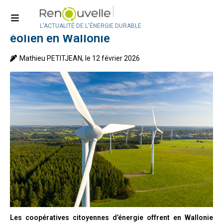
Accueil
>
Actualité
>
Actualité en Belgique
Coopérative citoyenne d’énergie et
L'ACTUALITÉ DE L'ÉNERGIE DURABLE
éolien en Wallonie
Mathieu PETITJEAN, le 12 février 2026
Les coopératives citoyennes d’énergie offrent en Wallonie