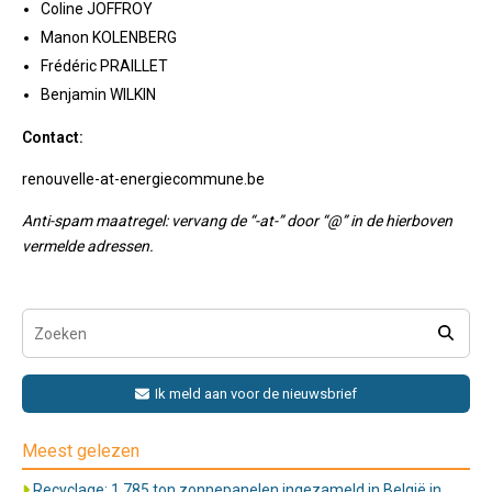
Coline JOFFROY
Manon KOLENBERG
Frédéric PRAILLET
Benjamin WILKIN
Contact:
renouvelle-at-energiecommune.be
Anti-spam maatregel: vervang de “-at-” door “@” in de hierboven
vermelde adressen.
Ik meld aan voor de nieuwsbrief
Meest gelezen
Recyclage: 1.785 ton zonnepanelen ingezameld in België in