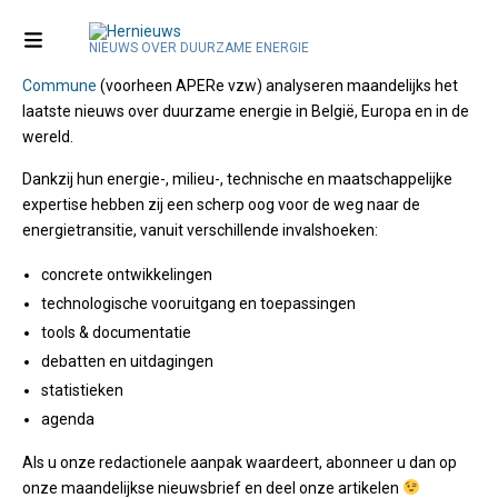
Wie zijn we?
NIEUWS OVER DUURZAME ENERGIE
De redactie van Renouvelle.be en de experts van
Energie
Commune
(voorheen APERe vzw) analyseren maandelijks het
EN
laatste nieuws over duurzame energie in België, Europa en in de
wereld.
Dankzij hun energie-, milieu-, technische en maatschappelijke
expertise hebben zij een scherp oog voor de weg naar de
energietransitie, vanuit verschillende invalshoeken:
concrete ontwikkelingen
technologische vooruitgang en toepassingen
tools & documentatie
debatten en uitdagingen
statistieken
agenda
Als u onze redactionele aanpak waardeert, abonneer u dan op
onze maandelijkse nieuwsbrief en deel onze artikelen