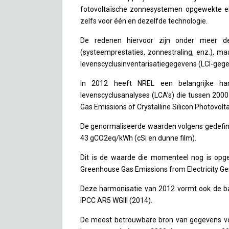
fotovoltaïsche zonnesystemen opgewekte ele
zelfs voor één en dezelfde technologie.
De redenen hiervoor zijn onder meer de
(systeemprestaties, zonnestraling, enz.), ma
levenscyclusinventarisatiegegevens (LCI-gegev
In 2012 heeft NREL een belangrijke h
levenscyclusanalyses (LCA’s) die tussen 2000
Gas Emissions of Crystalline Silicon Photovoltai
De genormaliseerde waarden volgens gedefi
43 gCO2eq/kWh (cSi en dunne film).
Dit is de waarde die momenteel nog is opge
Greenhouse Gas Emissions from Electricity Gen
Deze harmonisatie van 2012 vormt ook de basi
IPCC AR5 WGIII (2014).
De meest betrouwbare bron van gegevens voo