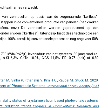
ewichtsafnames verwacht.
e van zonnecellen op basis van de zogenaamde “kerfless”-
xe stappen in de conventionele productie van panelen (het kweken
wafers, enz.) De zonnecellen worden geproduceerd op een
zonder snijden (“kerfless”). Uiteindelijk biedt deze technologie een
bijna 100%, terwijl bij conventionele processen nog ongeveer 50%
 700 kWh/(m2*jr); levensduur van het systeem: 30 jaar; module-
0%, a-Si 6,3%, CdTe 10,9%, CIGS 11,5%, PR: 0,75 (dak) of 0,80
lten M., Sinha P., Fthenakis V., Kim H. C., Raugei M., Stucki M., 2020.
ment of Photovoltaic Systems.
International Energy Agency (IEA)
inability status of crystalline silicon‐based photovoltaic systems:
t reduction trends.
Progress in Photovoltaics: Research and