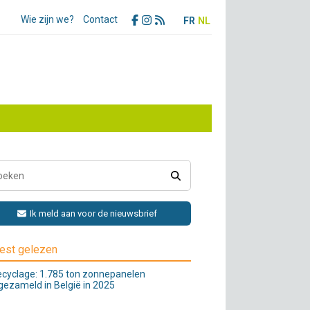
Wie zijn we?
Contact
FR
NL
Ik meld aan voor de nieuwsbrief
est gelezen
cyclage: 1.785 ton zonnepanelen
gezameld in België in 2025