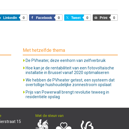
LinkedIn
0
Facebook
0
Tweet
0
Print
0
Met hetzelfde thema
De PVheater, deze eenhorn van zelfverbruik
Hoe kan je de rentabiliteit van een fotovoltaïsche
installatie in Brussel vanaf 2020 optimaliseren
We hebben de PVheater getest, een systeem dat
overtollige huishoudelijke zonnestroom opslaat
Prijs van Powerwall brengt revolutie teweeg in
residentiële opslag
e
Met de steun van
ierstraat 15