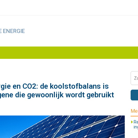
 ENERGIE
gie en CO2: de koolstofbalans is
egene die gewoonlijk wordt gebruikt
Me
Re
in