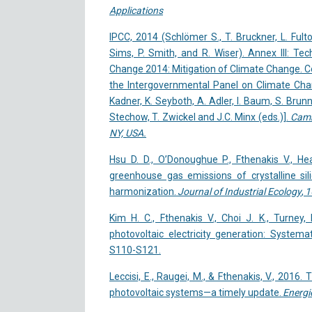
Applications
IPCC, 2014 (Schlömer S., T. Bruckner, L. Fulto
Sims, P. Smith, and R. Wiser). Annex III: Te
Change 2014: Mitigation of Climate Change. Co
the Intergovernmental Panel on Climate Chang
Kadner, K. Seyboth, A. Adler, I. Baum, S. Brun
Stechow, T. Zwickel and J.C. Minx (eds.)].
Camb
NY, USA.
Hsu D. D., O’Donoughue P., Fthenakis V., Hea
greenhouse gas emissions of crystalline sili
harmonization.
Journal of Industrial Ecology
,
1
Kim H. C., Fthenakis V., Choi J. K., Turney,
photovoltaic electricity generation: System
S110-S121.
Leccisi, E., Raugei, M., & Fthenakis, V., 20
photovoltaic systems—a timely update.
Energi