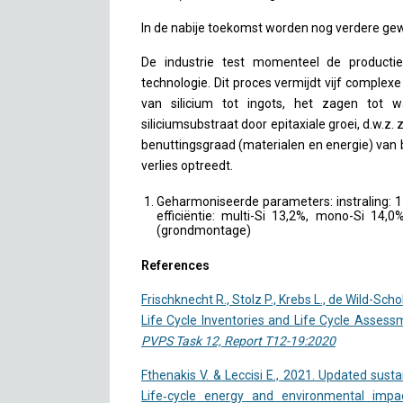
In de nabije toekomst worden nog verdere g
De industrie test momenteel de producti
technologie. Dit proces vermijdt vijf comple
van silicium tot ingots, het zagen tot 
siliciumsubstraat door epitaxiale groei, d.w.z. 
benuttingsgraad (materialen en energie) van 
verlies optreedt.
Geharmoniseerde parameters: instraling: 1
efficiëntie: multi-Si 13,2%, mono-Si 14,
(grondmontage)
References
Frischknecht R., Stolz P., Krebs L., de Wild-Scho
Life Cycle Inventories and Life Cycle Assess
PVPS Task 12, Report T12-19:2020
Fthenakis V. & Leccisi E., 2021. Updated susta
Life‐cycle energy and environmental impac