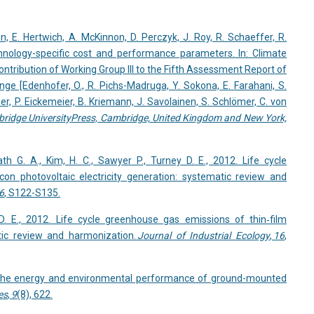
n, E. Hertwich, A. McKinnon, D. Perczyk, J. Roy, R. Schaeffer, R.
chnology-specific cost and performance parameters. In: Climate
ntribution of Working Group III to the Fifth Assessment Report of
e [Edenhofer, O., R. Pichs-Madruga, Y. Sokona, E. Farahani, S.
ner, P. Eickemeier, B. Kriemann, J. Savolainen, S. Schlömer, C. von
ridge University
Press, Cambridge, United Kingdom and New York,
th G. A., Kim, H. C., Sawyer P., Turney D. E., 2012. Life cycle
con photovoltaic electricity generation: systematic review and
6
, S122-S135.
 D. E., 2012. Life cycle greenhouse gas emissions of thin‐film
atic review and harmonization.
Journal of Industrial Ecology
,
16
,
16. The energy and environmental performance of ground-mounted
es
,
9
(8), 622.