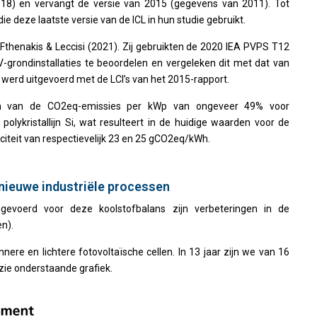
018) en vervangt de versie van 2015 (gegevens van 2011). Tot
 deze laatste versie van de ICL in hun studie gebruikt.
 Fthenakis & Leccisi (2021). Zij gebruikten de 2020 IEA PVPS T12
 PV-grondinstallaties te beoordelen en vergeleken dit met dat van
die werd uitgevoerd met de LCI’s van het 2015-rapport.
ien van de CO2eq-emissies per kWp van ongeveer 49% voor
polykristallijn Si, wat resulteert in de huidige waarden voor de
iteit van respectievelijk 23 en 25 gCO2eq/kWh.
 nieuwe industriële processen
voerd voor deze koolstofbalans zijn verbeteringen in de
n).
re en lichtere fotovoltaïsche cellen. In 13 jaar zijn we van 16
ie onderstaande grafiek.