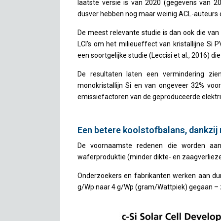
laatste versie is van 2020 (gegevens van 2
dusver hebben nog maar weinig ACL-auteurs die
De meest relevante studie is dan ook die van
LCI’s om het milieueffect van kristallijne Si
een soortgelijke studie (Leccisi et al., 2016) 
De resultaten laten een vermindering z
monokristallijn Si en van ongeveer 32% voor 
emissiefactoren van de geproduceerde elektric
Een betere koolstofbalans, dankzij
De voornaamste redenen die worden aange
waferproduktie (minder dikte- en zaagverlieze
Onderzoekers en fabrikanten werken aan dunne
g/Wp naar 4 g/Wp (gram/Wattpiek) gegaan – z