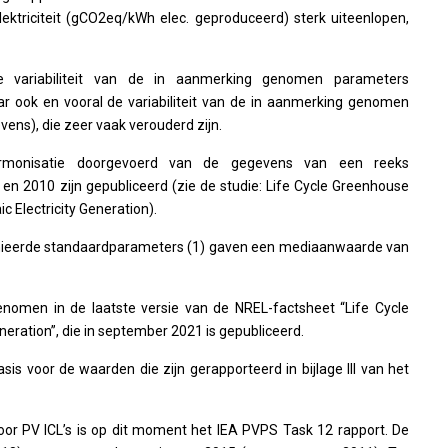
ktriciteit (gCO2eq/kWh elec. geproduceerd) sterk uiteenlopen,
 variabiliteit van de in aanmerking genomen parameters
ar ook en vooral de variabiliteit van de in aanmerking genomen
ens), die zeer vaak verouderd zijn.
armonisatie doorgevoerd van de gegevens van een reeks
 en 2010 zijn gepubliceerd (zie de studie: Life Cycle Greenhouse
c Electricity Generation).
nieerde standaardparameters (1) gaven een mediaanwaarde van
nomen in de laatste versie van de NREL-factsheet “Life Cycle
eration”, die in september 2021 is gepubliceerd.
s voor de waarden die zijn gerapporteerd in bijlage III van het
r PV ICL’s is op dit moment het IEA PVPS Task 12 rapport. De