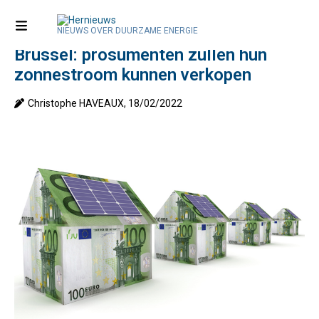
Welkom
>
In België
Einde compensatieregeling in
NIEUWS OVER DUURZAME ENERGIE
Brussel: prosumenten zullen hun
EN
zonnestroom kunnen verkopen
Christophe HAVEAUX, 18/02/2022